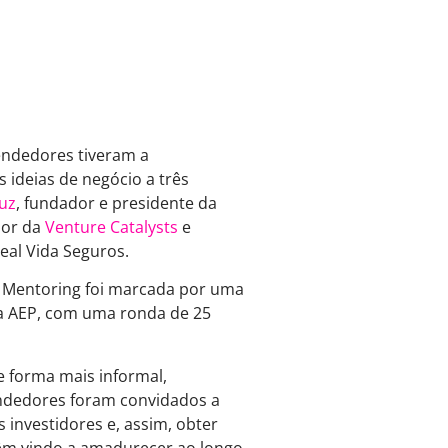
endedores tiveram a
 ideias de negócio a três
uz
, fundador e presidente da
dor da
Venture Catalysts
e
eal Vida Seguros.
d Mentoring foi marcada por uma
a AEP, com uma ronda de 25
e forma mais informal,
ndedores foram convidados a
 investidores e, assim, obter
 têm vindo a amadurecer ao longo