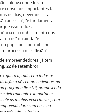
xão coletiva onde foram
 e conselhos importantes tais
dos os dias; devemos estar
são ao risco”; “é fundamental
orque isso reduz a
riência e o conhecimento dos
tar erros” ou ainda “é
 no papel pois permite, no
r um processo de reflexão”.
 de empreendedores, já tem
g, 22 de setembro!
ra:
quero agradecer a todos os
 dedicação a nós empreendedores na
te ao programa Rise UP, promovendo
e é determinante e importante
mente as minhas expectativas, com
o empreendedora com base no
para além disso, todo o