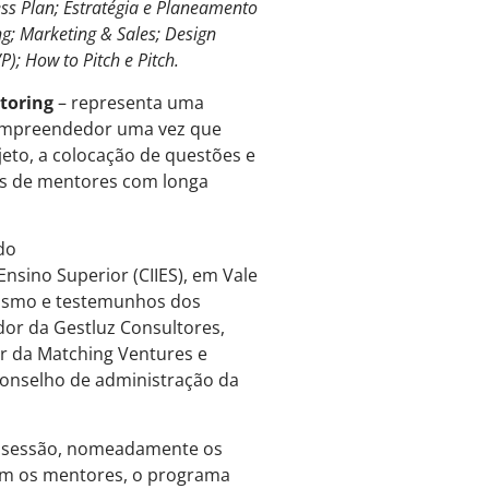
ss Plan; Estratégia e Planeamento
ng; Marketing & Sales; Design
); How to Pitch e Pitch.
toring
– representa uma
 empreendedor uma vez que
eto, a colocação de questões e
es de mentores com longa
do
Ensino Superior (CIIES), em Vale
ismo e testemunhos dos
dor da Gestluz Consultores,
r da Matching Ventures e
conselho de administração da
da sessão, nomeadamente os
com os mentores, o programa