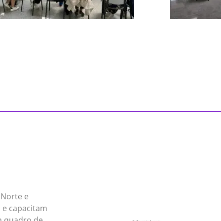
 Norte e
m e capacitam
m quadro de