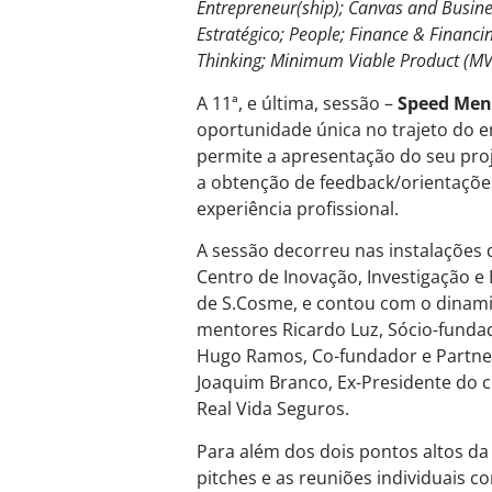
Entrepreneur(ship); Canvas and Busine
Estratégico; People; Finance & Financi
Thinking; Minimum Viable Product (MVP
A 11ª, e última, sessão –
Speed Men
oportunidade única no trajeto do
permite a apresentação do seu proj
a obtenção de feedback/orientaçõ
experiência profissional.
A sessão decorreu nas instalações 
Centro de Inovação, Investigação e 
de S.Cosme, e contou com o dinam
mentores Ricardo Luz, Sócio-funda
Hugo Ramos, Co-fundador e Partne
Joaquim Branco, Ex-Presidente do 
Real Vida Seguros.
Para além dos dois pontos altos 
pitches e as reuniões individuais 