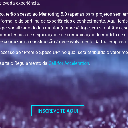
elevada experiência.
o, terão acesso ao Mentoring 5.0
(apenas para projetos sem em
formal e de partilha de experiências e conhecimento. Aqui terá
personalizado do teu mentor (empresário) e, em simultâneo, s
competências de negociação e de comunicação do modelo de neg
te conduzam à constituição / desenvolvimento da tua empresa.
ão acesso ao “Prémio Speed UP” no qual será atribuído o valor mo
nsulta o Regulamento da
Call for Acceleration
.
INSCREVE-TE AQUI