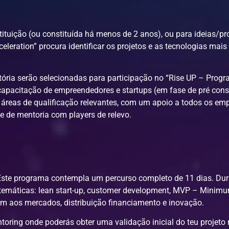
tituição (ou constituída há menos de 2 anos), ou para ideias/
celeration” procura identificar os projetos e as tecnologias ma
ória serão selecionadas para participação no “Rise UP – Prog
 capacitação de empreendedores e startups (em fase de pré con
áreas de qualificação relevantes, com um apoio a todos os emp
 de mentoria com players de relevo.
 Este programa contempla um percurso completo de 11 dias. Dura
temáticas: lean start-up, customer development, MVP – Minimu
em aos mercados, distribuição financiamento e inovação.
toring onde poderás obter uma validação inicial do teu projeto