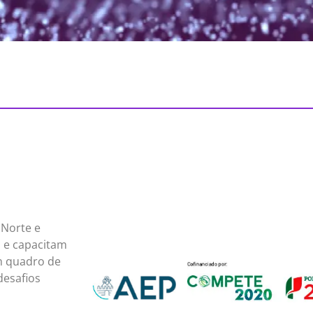
 Norte e
m e capacitam
m quadro de
desafios